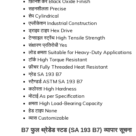
फ़िनिश करें
Black Oxide Finish
सहनशीलता
Precise
शेप
Cylindrical
एप्लीकेशन
Industrial Construction
ड्राइव टाइप
Hex Drive
टेन्साइल स्ट्रेंथ
High Tensile Strength
संक्षारण प्रतिरोधी
Yes
लोड क्षमता
Suitable for Heavy-Duty Applications
टॉर्क
High Torque Resistant
फ़ीचर
Fully Threaded Heat Resistant
ग्रेड
SA 193 B7
स्टैण्डर्ड
ASTM SA 193 B7
कठोरता
High Hardness
मोटाई
As per Specification
क्षमता
High Load-Bearing Capacity
हेड टाइप
None
व्यास
Customizable
B7 फुल थ्रेडेड स्टड (SA 193 B7) व्यापार सूचना