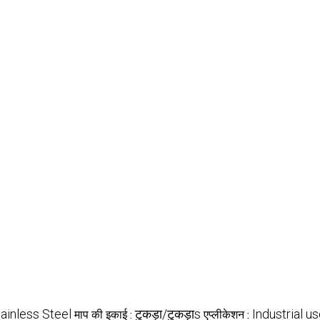
ainless Steel
टुकड़ा/टुकड़ाs
Industrial u
माप की इकाई :
एप्लीकेशन :