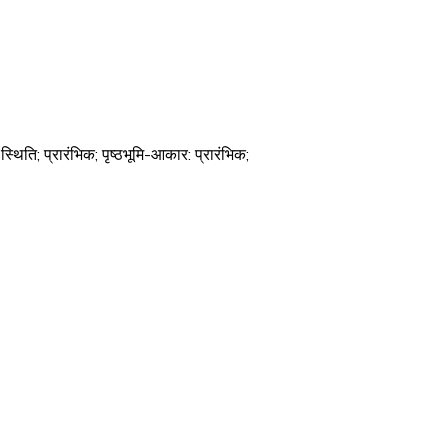
िति; प्रारंभिक; पृष्ठभूमि-आकार: प्रारंभिक;