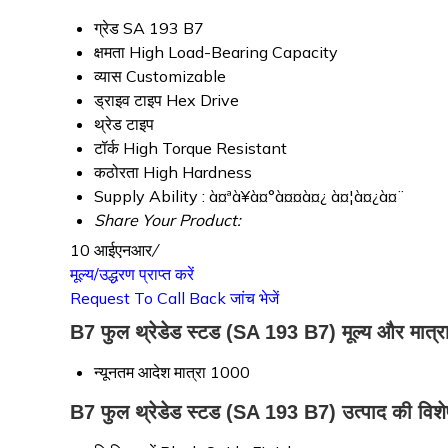
ग्रेड
SA 193 B7
क्षमता
High Load-Bearing Capacity
व्यास
Customizable
ड्राइव टाइप
Hex Drive
थ्रेड टाइप
टॉर्क
High Torque Resistant
कठोरता
High Hardness
Supply Ability :
à¤ªà¥à¤°à¤¤à¤¿ à¤¦à¤¿à¤¨
Share Your Product:
10 आईएनआर
/
मूल्य/उद्धरण प्राप्त करें
Request To Call Back
जांच भेजें
B7 फुल थ्रेडेड स्टड (SA 193 B7) मूल्य और मात्र
न्यूनतम आदेश मात्रा
1000
B7 फुल थ्रेडेड स्टड (SA 193 B7) उत्पाद की विशे