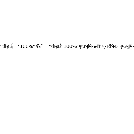
़ाई = "100%" शैली = "चौड़ाई: 100%; पृष्ठभूमि-छवि: प्रारंभिक; पृष्ठभूमि-स्थ