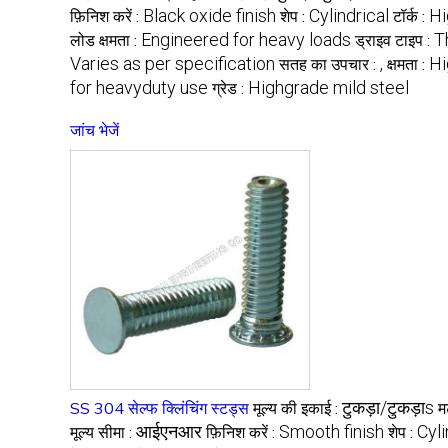
Black oxide finish
Cylindrical
Hi
फ़िनिश करें :
शेप :
टॉर्क :
Engineered for heavy loads
T
लोड क्षमता :
ड्राइव टाइप :
Varies as per specification
,
Hi
सतह का उपचार :
क्षमता :
for heavyduty use
Highgrade mild steel
ग्रेड :
जांच भेजें
टुकड़ा/टुकड़ाs
SS 304 सेल्फ क्लिंचिंग स्टड्स
मूल्य की इकाई :
म
आईएनआर
Smooth finish
Cyli
मूल्य सीमा :
फ़िनिश करें :
शेप :