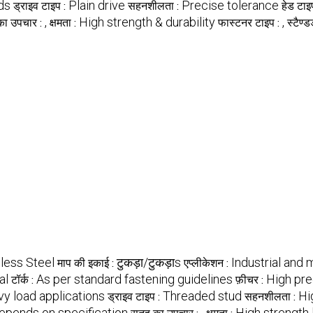
ds
Plain drive
Precise tolerance
ड्राइव टाइप :
सहनशीलता :
हेड टाइ
,
High strength & durability
,
ा उपचार :
क्षमता :
फास्टनर टाइप :
स्टैण्डर
nless Steel
टुकड़ा/टुकड़ाs
Industrial and 
माप की इकाई :
एप्लीकेशन :
al
As per standard fastening guidelines
High pre
टॉर्क :
फ़ीचर :
vy load applications
Threaded stud
Hi
ड्राइव टाइप :
सहनशीलता :
epends on specification
,
High strength
सतह का उपचार :
क्षमता :