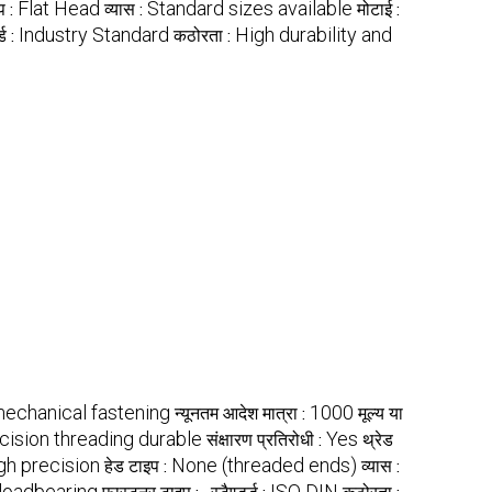
Flat Head
Standard sizes available
प :
व्यास :
मोटाई :
Industry Standard
High durability and
्ड :
कठोरता :
mechanical fastening
1000
न्यूनतम आदेश मात्रा :
मूल्य या
cision threading durable
Yes
संक्षारण प्रतिरोधी :
थ्रेड
gh precision
None (threaded ends)
हेड टाइप :
व्यास :
 loadbearing
,
ISO DIN
फास्टनर टाइप :
स्टैण्डर्ड :
कठोरता :