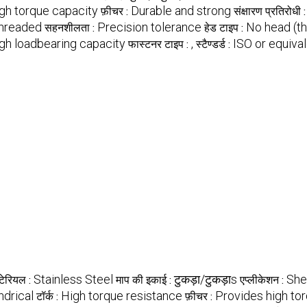
gh torque capacity
Durable and strong
फ़ीचर :
संक्षारण प्रतिरोधी 
hreaded
Precision tolerance
No head (t
सहनशीलता :
हेड टाइप :
gh loadbearing capacity
,
ISO or equiva
फास्टनर टाइप :
स्टैण्डर्ड :
Stainless Steel
टुकड़ा/टुकड़ाs
She
टेरियल :
माप की इकाई :
एप्लीकेशन :
ndrical
High torque resistance
Provides high to
टॉर्क :
फ़ीचर :