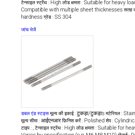
High
Suitable for heavy loa
टेन्साइल स्ट्रेंथ :
लोड क्षमता :
Compatible with multiple sheet thicknesses
सतह क
hardness
SS 304
ग्रेड :
जांच भेजें
टुकड़ा/टुकड़ाs
Stai
डबल एंड स्टड्स
मूल्य की इकाई :
मटेरियल :
आईएनआर
Polished
Cylindric
मूल्य सीमा :
फ़िनिश करें :
शेप :
,
High
Suitable for hea
टाइप :
टेन्साइल स्ट्रेंथ :
लोड क्षमता :
Varies by specification (e.g. M6 M8 M10)
D
मोटाई :