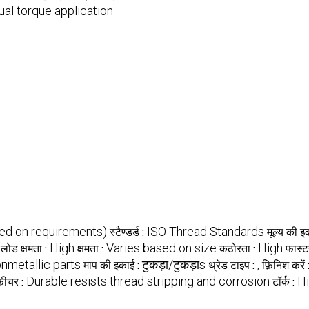
al torque application
ed on requirements)
ISO Thread Standards
स्टैण्डर्ड :
मूल्य की इ
High
Varies based on size
High
लोड क्षमता :
क्षमता :
कठोरता :
फास्ट
onmetallic parts
टुकड़ा/टुकड़ाs
,
माप की इकाई :
थ्रेड टाइप :
फ़िनिश करें 
Durable resists thread stripping and corrosion
H
फ़ीचर :
टॉर्क :