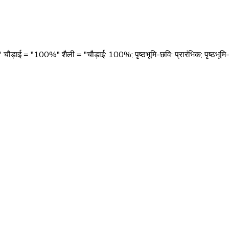
़ाई = "100%" शैली = "चौड़ाई: 100%; पृष्ठभूमि-छवि: प्रारंभिक; पृष्ठभूमि-स्थ