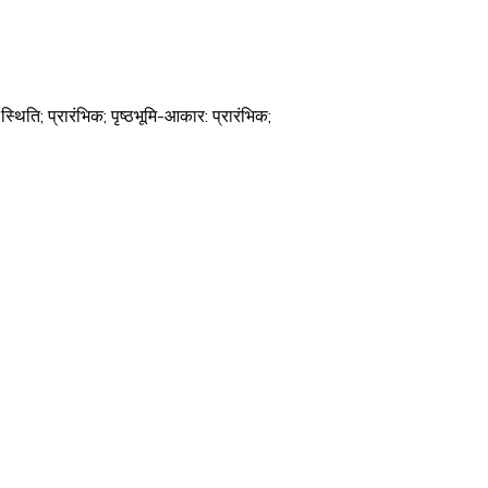
िति; प्रारंभिक; पृष्ठभूमि-आकार: प्रारंभिक;