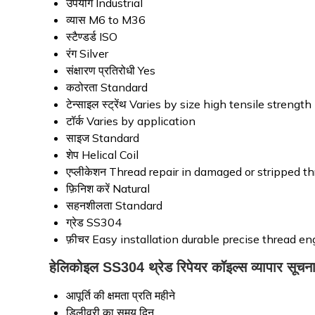
उपयोग
Industrial
व्यास
M6 to M36
स्टैण्डर्ड
ISO
रंग
Silver
संक्षारण प्रतिरोधी
Yes
कठोरता
Standard
टेन्साइल स्ट्रेंथ
Varies by size high tensile strength
टॉर्क
Varies by application
साइज
Standard
शेप
Helical Coil
एप्लीकेशन
Thread repair in damaged or stripped t
फ़िनिश करें
Natural
सहनशीलता
Standard
ग्रेड
SS304
फ़ीचर
Easy installation durable precise thread 
हेलिकोइल SS304 थ्रेड रिपेयर कॉइल्स व्यापार सूचन
आपूर्ति की क्षमता
प्रति महीने
डिलीवरी का समय
दिन