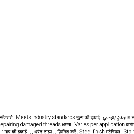
Meets industry standards
टुकड़ा/टुकड़ाs
स्टैण्डर्ड :
मूल्य की इकाई :
स
 repairing damaged threads
Varies per application
क्षमता :
कठो
ir
, ,
,
Steel finish
Stai
माप की इकाई :
थ्रेड टाइप :
फ़िनिश करें :
मटेरियल :