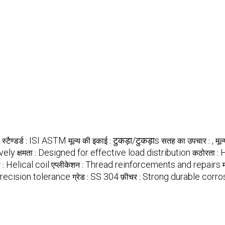
ISI ASTM
टुकड़ा/टुकड़ाs
,
स्टैण्डर्ड :
मूल्य की इकाई :
सतह का उपचार :
मूल
vely
Designed for effective load distribution
H
क्षमता :
कठोरता :
Helical coil
Thread reinforcements and repairs
प :
एप्लीकेशन :
recision tolerance
SS 304
Strong durable corros
ग्रेड :
फ़ीचर :