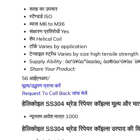
सतह का उपचार
स्टैण्डर्ड
ISO
व्यास
M6 to M36
संक्षारण प्रतिरोधी
Yes
शेप
Helical Coil
टॉर्क
Varies by application
टेन्साइल स्ट्रेंथ
Varies by size high tensile strength
Supply Ability :
à¤ªà¥à¤°à¤¤à¤¿ à¤®à¤¹à¥à¤¨à¥
Share Your Product:
56 आईएनआर
/
मूल्य/उद्धरण प्राप्त करें
Request To Call Back
जांच भेजें
हेलिकोइल SS304 थ्रेड रिपेयर कॉइल्स मूल्य और मात
न्यूनतम आदेश मात्रा
1000
हेलिकोइल SS304 थ्रेड रिपेयर कॉइल्स उत्पाद की वि