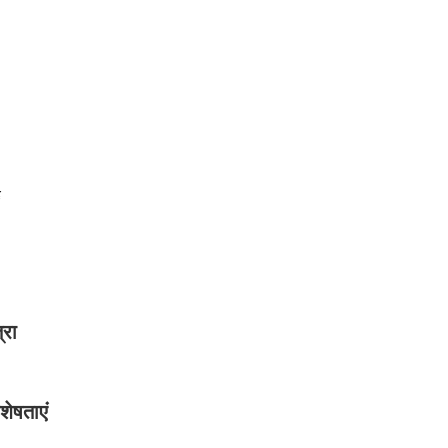

्रा
शेषताएं