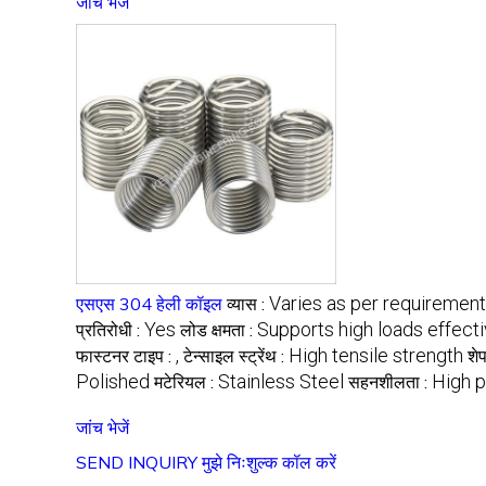
जांच भेजें
Varies as per requirement
एसएस 304 हेली कॉइल
व्यास :
Yes
Supports high loads effecti
प्रतिरोधी :
लोड क्षमता :
,
High tensile strength
फास्टनर टाइप :
टेन्साइल स्ट्रेंथ :
शे
Polished
Stainless Steel
High p
मटेरियल :
सहनशीलता :
जांच भेजें
SEND INQUIRY
मुझे निःशुल्क कॉल करें