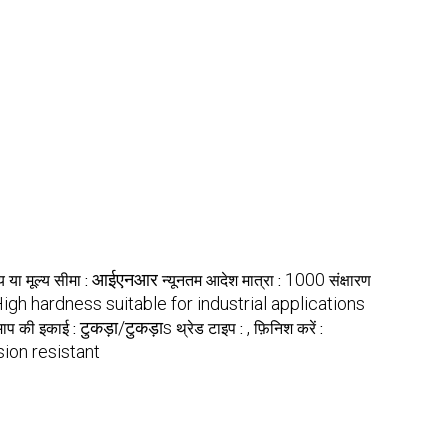
आईएनआर
1000
्य या मूल्य सीमा :
न्यूनतम आदेश मात्रा :
संक्षारण
igh hardness suitable for industrial applications
टुकड़ा/टुकड़ाs
,
माप की इकाई :
थ्रेड टाइप :
फ़िनिश करें :
ion resistant